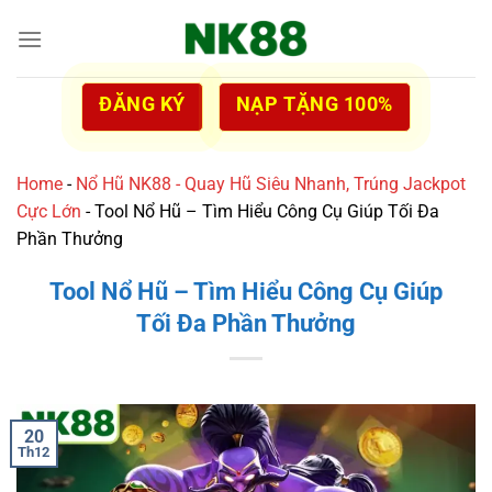
Bỏ
qua
nội
dung
ĐĂNG KÝ
NẠP TẶNG 100%
Home
-
Nổ Hũ NK88 - Quay Hũ Siêu Nhanh, Trúng Jackpot
Cực Lớn
-
Tool Nổ Hũ – Tìm Hiểu Công Cụ Giúp Tối Đa
Phần Thưởng
Tool Nổ Hũ – Tìm Hiểu Công Cụ Giúp
Tối Đa Phần Thưởng
20
Th12