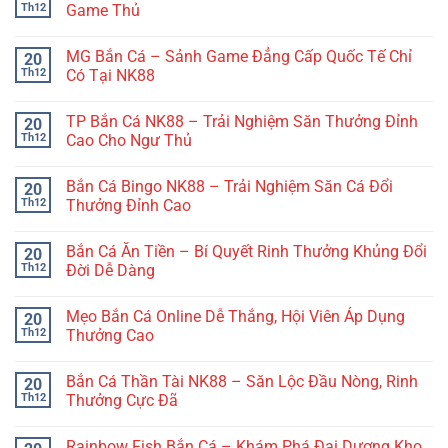
Th12
Game Thủ
MG Bắn Cá – Sảnh Game Đẳng Cấp Quốc Tế Chỉ
20
Th12
Có Tại NK88
TP Bắn Cá NK88 – Trải Nghiệm Săn Thưởng Đỉnh
20
Th12
Cao Cho Ngư Thủ
Bắn Cá Bingo NK88 – Trải Nghiệm Săn Cá Đổi
20
Th12
Thưởng Đỉnh Cao
Bắn Cá Ăn Tiền – Bí Quyết Rinh Thưởng Khủng Đổi
20
Th12
Đời Dễ Dàng
Mẹo Bắn Cá Online Dễ Thắng, Hội Viên Áp Dụng
20
Th12
Thưởng Cao
Bắn Cá Thần Tài NK88 – Săn Lộc Đầu Nòng, Rinh
20
Th12
Thưởng Cực Đã
Rainbow Fish Bắn Cá – Khám Phá Đại Dương Kho