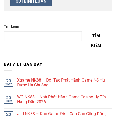
Tìm kiếm
TÌM
KIẾM
BÀI VIẾT GẦN ĐÂY
Xgame NK88 – Đối Tác Phát Hành Game Nổ Hũ
20
Th12
Được Ưa Chuộng
WG NK88 – Nhà Phát Hành Game Casino Uy Tín
20
Th12
Hàng Đầu 2026
JILI NK88 – Kho Game Đỉnh Cao Cho Cộng Đồng
20