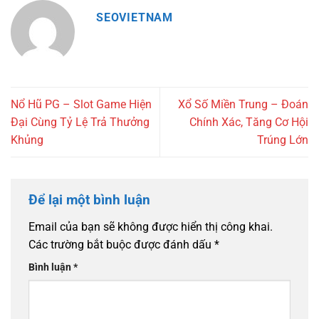
SEOVIETNAM
Nổ Hũ PG – Slot Game Hiện
Xổ Số Miền Trung – Đoán
Đại Cùng Tỷ Lệ Trả Thưởng
Chính Xác, Tăng Cơ Hội
Khủng
Trúng Lớn
Để lại một bình luận
Email của bạn sẽ không được hiển thị công khai.
Các trường bắt buộc được đánh dấu
*
Bình luận
*