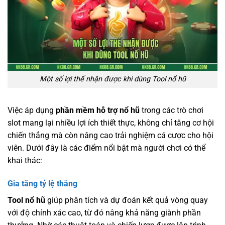
Một số lợi thế nhận được khi dùng Tool nổ hũ
Việc áp dụng
phần mềm hỗ trợ nổ hũ
trong các trò chơi
slot mang lại nhiều lợi ích thiết thực, không chỉ tăng cơ hội
chiến thắng mà còn nâng cao trải nghiệm cá cược cho hội
viên. Dưới đây là các điểm nổi bật mà người chơi có thể
khai thác:
Gia tăng tỷ lệ thắng
Tool nổ hũ
giúp phân tích và dự đoán kết quả vòng quay
với độ chính xác cao, từ đó nâng khả năng giành phần