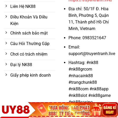
Liên Hệ NK88
Địa chỉ: 50/1F Đ. Hòa
Bình, Phường 5, Quận
Điều Khoản Và Điều
11, Thành phố Hồ Chí
Kiện
Minh, Vietnam
Chính sách bảo mật
Phone: 0983521647
Câu Hỏi Thường Gặp
Email:
support@truyentranh.live
Chơi có trách nhiệm
Hashtag: #nk88
Đại lý NK88
#nk88grcom
Giấy phép kinh doanh
#nhacaink88
#trangchunk88
#nk88com #nk88app
#nk88slot #nk88game
#nk88casino
#taiappnk88