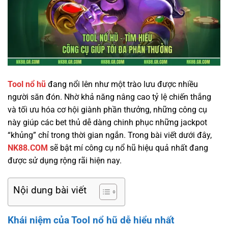
Tool nổ hũ
đang nổi lên như một trào lưu được nhiều
người săn đón. Nhờ khả năng nâng cao tỷ lệ chiến thắng
và tối ưu hóa cơ hội giành phần thưởng, những công cụ
này giúp các bet thủ dễ dàng chinh phục những jackpot
“khủng” chỉ trong thời gian ngắn. Trong bài viết dưới đây,
NK88.COM
sẽ bật mí công cụ nổ hũ hiệu quả nhất đang
được sử dụng rộng rãi hiện nay.
Nội dung bài viết
Khái niệm của Tool nổ hũ dễ hiểu nhất