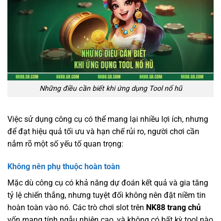
Những điều cần biết khi ứng dụng Tool nổ hũ
Việc sử dụng công cụ có thể mang lại nhiều lợi ích, nhưng
để đạt hiệu quả tối ưu và hạn chế rủi ro, người chơi cần
nắm rõ một số yếu tố quan trọng:
Không nên phụ thuộc hoàn toàn
Mặc dù công cụ có khả năng dự đoán kết quả và gia tăng
tỷ lệ chiến thắng, nhưng tuyệt đối không nên đặt niềm tin
hoàn toàn vào nó. Các trò chơi slot trên
NK88 trang chủ
vốn mang tính ngẫu nhiên cao, và không có bất kỳ tool nào