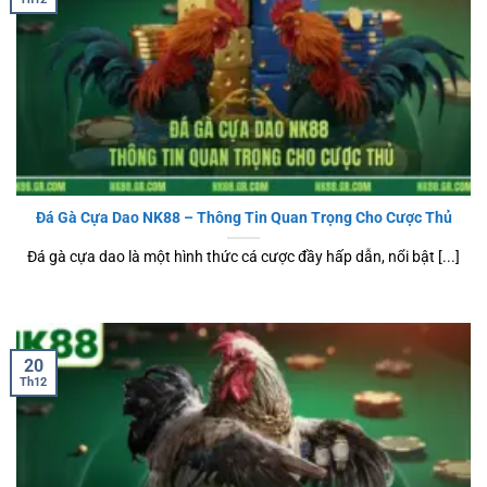
Đá Gà Cựa Dao NK88 – Thông Tin Quan Trọng Cho Cược Thủ
Đá gà cựa dao là một hình thức cá cược đầy hấp dẫn, nổi bật [...]
20
Th12