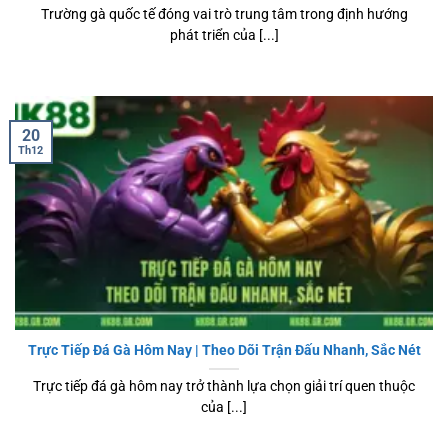
Trường gà quốc tế đóng vai trò trung tâm trong định hướng
phát triển của [...]
20
Th12
Trực Tiếp Đá Gà Hôm Nay | Theo Dõi Trận Đấu Nhanh, Sắc Nét
Trực tiếp đá gà hôm nay trở thành lựa chọn giải trí quen thuộc
của [...]