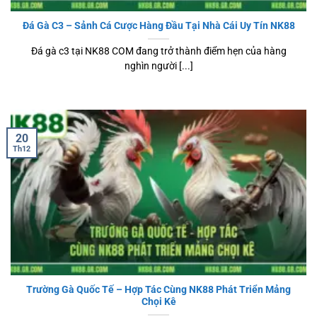
Đá Gà C3 – Sảnh Cá Cược Hàng Đầu Tại Nhà Cái Uy Tín NK88
Đá gà c3 tại NK88 COM đang trở thành điểm hẹn của hàng
nghìn người [...]
20
Th12
Trường Gà Quốc Tế – Hợp Tác Cùng NK88 Phát Triển Mảng
Chọi Kê