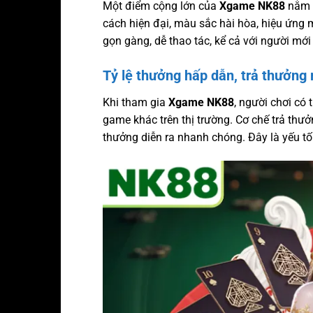
Một điểm cộng lớn của
Xgame NK88
nằm ở
cách hiện đại, màu sắc hài hòa, hiệu ứng
gọn gàng, dễ thao tác, kể cả với người mớ
Tỷ lệ thưởng hấp dẫn, trả thưởng 
Khi tham gia
Xgame NK88
, người chơi có
game khác trên thị trường. Cơ chế trả thưở
thưởng diễn ra nhanh chóng. Đây là yếu tố 