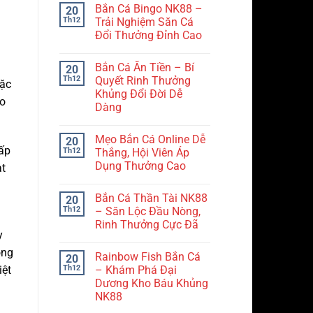
Bắn Cá Bingo NK88 –
20
Th12
Trải Nghiệm Săn Cá
Đổi Thưởng Đỉnh Cao
Bắn Cá Ăn Tiền – Bí
20
Th12
Quyết Rinh Thưởng
đặc
Khủng Đổi Đời Dễ
ào
Dàng
Mẹo Bắn Cá Online Dễ
20
ấp
Th12
Thắng, Hội Viên Áp
Dụng Thưởng Cao
t
Bắn Cá Thần Tài NK88
20
Th12
– Săn Lộc Đầu Nòng,
Rinh Thưởng Cực Đã
y
óng
Rainbow Fish Bắn Cá
20
Th12
– Khám Phá Đại
iệt
Dương Kho Báu Khủng
NK88