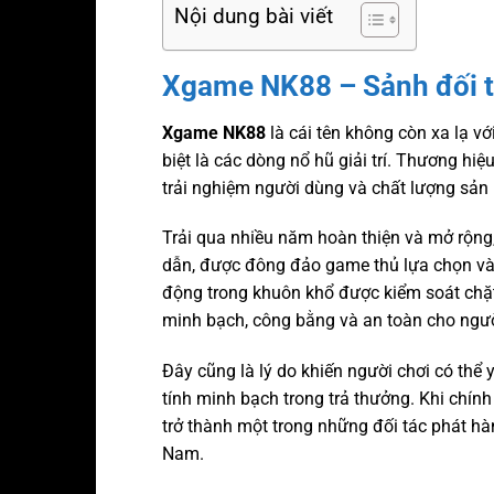
Nội dung bài viết
Xgame NK88 – Sảnh đối tá
Xgame NK88
là cái tên không còn xa lạ v
biệt là các dòng nổ hũ giải trí. Thương hi
trải nghiệm người dùng và chất lượng sả
Trải qua nhiều năm hoàn thiện và mở rộng
dẫn, được đông đảo game thủ lựa chọn và 
động trong khuôn khổ được kiểm soát chặt 
minh bạch, công bằng và an toàn cho ngư
Đây cũng là lý do khiến người chơi có thể 
tính minh bạch trong trả thưởng. Khi chính
trở thành một trong những đối tác phát hàn
Nam.