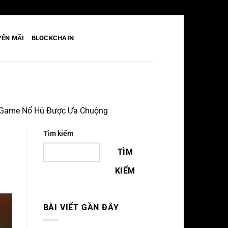
ẾN MÃI
BLOCKCHAIN
 Game Nổ Hũ Được Ưa Chuộng
Tìm kiếm
TÌM
KIẾM
BÀI VIẾT GẦN ĐÂY