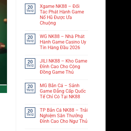
Xgame NK88 – Đối
20
Th12
Tác Phát Hành Game
Nổ Hũ Được Ưa
Chuộng
WG NK88 – Nhà Phát
20
Th12
Hành Game Casino Uy
Tín Hàng Đầu 2026
JILI NK88 – Kho Game
20
Th12
Đỉnh Cao Cho Cộng
Đồng Game Thủ
MG Bắn Cá – Sảnh
20
Th12
Game Đẳng Cấp Quốc
Tế Chỉ Có Tại NK88
TP Bắn Cá NK88 – Trải
20
Th12
Nghiệm Săn Thưởng
Đỉnh Cao Cho Ngư Thủ