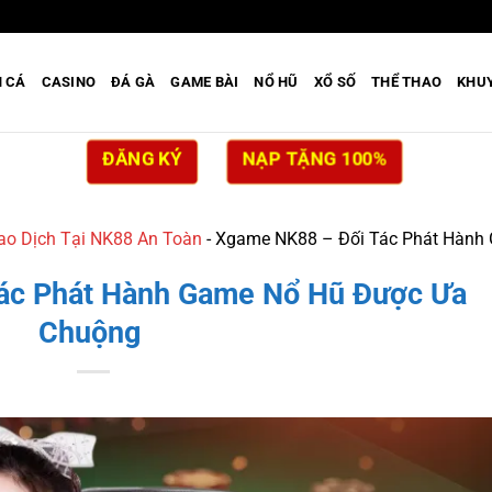
 CÁ
CASINO
ĐÁ GÀ
GAME BÀI
NỔ HŨ
XỔ SỐ
THỂ THAO
KHUY
ĐĂNG KÝ
NẠP TẶNG 100%
iao Dịch Tại NK88 An Toàn
-
Xgame NK88 – Đối Tác Phát Hành
ác Phát Hành Game Nổ Hũ Được Ưa
Chuộng