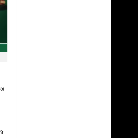
ời
ất