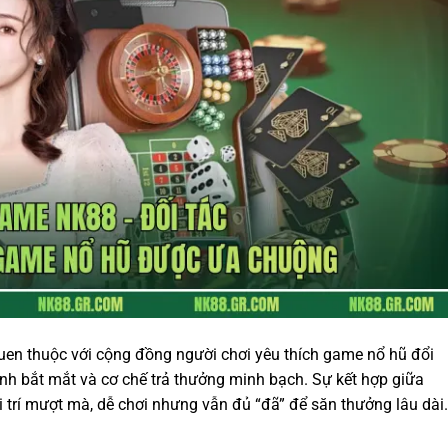
uen thuộc với cộng đồng người chơi yêu thích game nổ hũ đổi
nh bắt mắt và cơ chế trả thưởng minh bạch. Sự kết hợp giữa
 trí mượt mà, dễ chơi nhưng vẫn đủ “đã” để săn thưởng lâu dài.