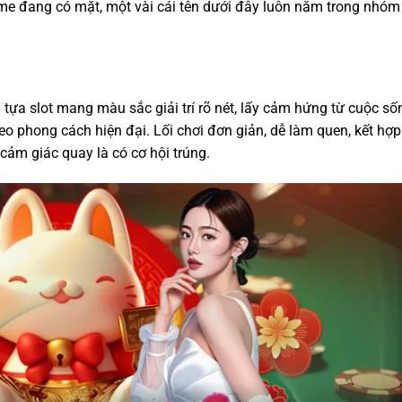
me đang có mặt, một vài cái tên dưới đây luôn nằm trong nhóm
là tựa slot mang màu sắc giải trí rõ nét, lấy cảm hứng từ cuộc số
o phong cách hiện đại. Lối chơi đơn giản, dễ làm quen, kết hợp
 cảm giác quay là có cơ hội trúng.