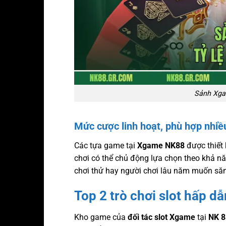
Sảnh Xgam
Mức cược linh hoạt, phù hợp nhiề
Các tựa game tại
Xgame NK88
được thiết 
chơi có thể chủ động lựa chọn theo khả nă
chơi thử hay người chơi lâu năm muốn săn
Top 2 trò chơi slot hấp 
Kho game của
đối tác slot Xgame
tại
NK 8