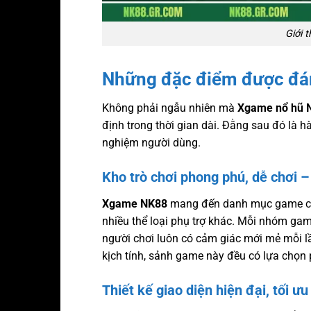
Giới 
Những đặc điểm được đá
Không phải ngẫu nhiên mà
Xgame nổ hũ 
định trong thời gian dài. Đằng sau đó là hà
nghiệm người dùng.
Kho trò chơi phong phú, dễ chơi –
Xgame NK88
mang đến danh mục game cực 
nhiều thể loại phụ trợ khác. Mỗi nhóm ga
người chơi luôn có cảm giác mới mẻ mỗi 
kịch tính, sảnh game này đều có lựa chọn
Thiết kế giao diện hiện đại, tối ưu