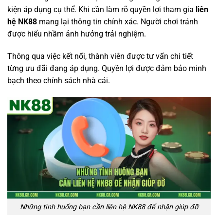
kiện áp dụng cụ thể. Khi cần làm rõ quyền lợi tham gia
liên
hệ NK88
mang lại thông tin chính xác. Người chơi tránh
được hiểu nhầm ảnh hưởng trải nghiệm.
Thông qua việc kết nối, thành viên được tư vấn chi tiết
từng ưu đãi đang áp dụng. Quyền lợi được đảm bảo minh
bạch theo chính sách nhà cái.
Những tình huống bạn cần liên hệ NK88 để nhận giúp đỡ