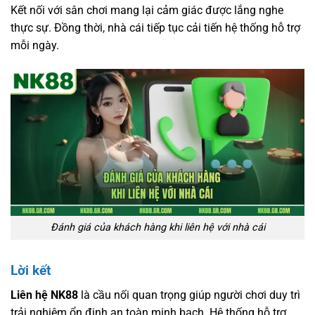
Kết nối với sân chơi mang lại cảm giác được lắng nghe
thực sự. Đồng thời, nhà cái tiếp tục cải tiến hệ thống hỗ trợ
mỗi ngày.
Đánh giá của khách hàng khi liên hệ với nhà cái
Lời kết
Liên hệ NK88
là cầu nối quan trọng giúp người chơi duy trì
trải nghiệm ổn định an toàn minh bạch. Hệ thống hỗ trợ