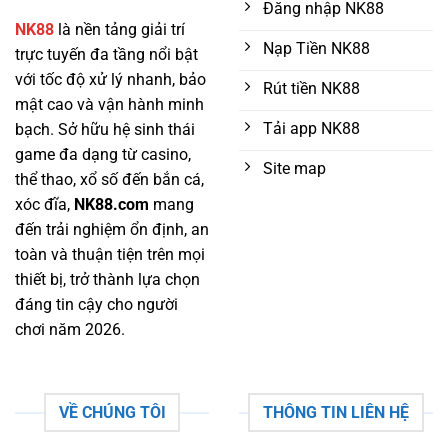
Đăng nhập NK88
NK88
là nền tảng giải trí
Nạp Tiền NK88
trực tuyến đa tầng nổi bật
với tốc độ xử lý nhanh, bảo
Rút tiền NK88
mật cao và vận hành minh
Tải app NK88
bạch. Sở hữu hệ sinh thái
game đa dạng từ casino,
Site map
thể thao, xổ số đến bắn cá,
xóc đĩa,
NK88.com
mang
đến trải nghiệm ổn định, an
toàn và thuận tiện trên mọi
thiết bị, trở thành lựa chọn
đáng tin cậy cho người
chơi năm 2026.
VỀ CHÚNG TÔI
THÔNG TIN LIÊN HỆ