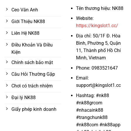
Tên thương hiệu: NK88
Ceo Vân Anh
Website:
Giới Thiệu NK88
https://kingslot1.cc/
Liên Hệ NK88
Địa chỉ: 50/1F Đ. Hòa
Bình, Phường 5, Quận
Điều Khoản Và Điều
11, Thành phố Hồ Chí
Kiện
Minh, Vietnam
Chính sách bảo mật
Phone: 0983521647
Câu Hỏi Thường Gặp
Email:
support@kingslot1.cc
Chơi có trách nhiệm
Hashtag: #nk88
Đại lý NK88
#nk88grcom
Giấy phép kinh doanh
#nhacaink88
#trangchunk88
#nk88com #nk88app