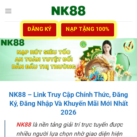
Bỏ
qua
nội
dung
ĐĂNG KÝ
NẠP TẶNG 100%
NK88 – Link Truy Cập Chính Thức, Đăng
Ký, Đăng Nhập Và Khuyến Mãi Mới Nhất
2026
NK88
là nền tảng giải trí trực tuyến được
nhiều người lựa chọn nhờ giao diện hiện