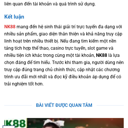
liên quan đến tài khoản và quá trình sử dụng.
Kết luận
NK88
mang đến hệ sinh thái giải trí trực tuyến đa dạng với
nhiều sản phẩm, giao diện thân thiện và khả năng truy cập
linh hoạt trên nhiều thiết bị. Nếu đang tìm kiếm một nền
tảng tích hợp thể thao, casino trực tuyến, slot game và
nhiều tiện ích khác trong cùng một tài khoản,
NK88
là lựa
chọn đáng để tìm hiểu. Trước khi tham gia, người dùng nên
truy cập đúng trang chủ chính thức, cập nhật các chương
trình ưu đãi mới nhất và đọc kỹ điều khoản áp dụng để có
trải nghiệm tốt hơn.
BÀI VIẾT ĐƯỢC QUAN TÂM