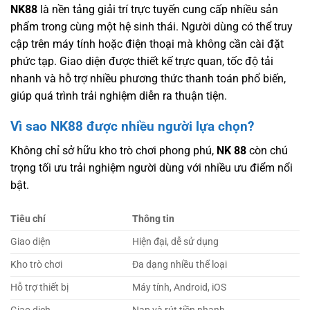
NK88
là nền tảng giải trí trực tuyến cung cấp nhiều sản
phẩm trong cùng một hệ sinh thái. Người dùng có thể truy
cập trên máy tính hoặc điện thoại mà không cần cài đặt
phức tạp. Giao diện được thiết kế trực quan, tốc độ tải
nhanh và hỗ trợ nhiều phương thức thanh toán phổ biến,
giúp quá trình trải nghiệm diễn ra thuận tiện.
Vì sao NK88 được nhiều người lựa chọn?
Không chỉ sở hữu kho trò chơi phong phú,
NK 88
còn chú
trọng tối ưu trải nghiệm người dùng với nhiều ưu điểm nổi
bật.
Tiêu chí
Thông tin
Giao diện
Hiện đại, dễ sử dụng
Kho trò chơi
Đa dạng nhiều thể loại
Hỗ trợ thiết bị
Máy tính, Android, iOS