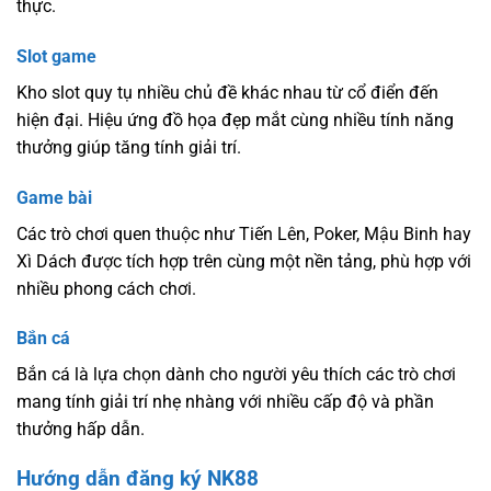
thực.
Slot game
Kho slot quy tụ nhiều chủ đề khác nhau từ cổ điển đến
hiện đại. Hiệu ứng đồ họa đẹp mắt cùng nhiều tính năng
thưởng giúp tăng tính giải trí.
Game bài
Các trò chơi quen thuộc như Tiến Lên, Poker, Mậu Binh hay
Xì Dách được tích hợp trên cùng một nền tảng, phù hợp với
nhiều phong cách chơi.
Bắn cá
Bắn cá là lựa chọn dành cho người yêu thích các trò chơi
mang tính giải trí nhẹ nhàng với nhiều cấp độ và phần
thưởng hấp dẫn.
Hướng dẫn đăng ký NK88