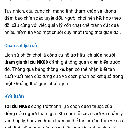
Tuy nhiên, cầu cược chỉ mang tính tham khảo và không
đảm bảo chính xác tuyệt đối. Người chơi nên kết hợp theo
dõi cầu cùng với việc quản lý vốn chặt chẽ, tránh đặt quá
nhiều niềm tin vào một chuỗi duy nhất trong thời gian dài.
Quan sát lịch sử
Lịch sử phiên chơi là công cụ hỗ trợ hữu ích giúp người
t
ham gia tài xỉu NK88
đánh giá tổng quan diễn biến trước
đó. Thông qua bảng thống kê, bạn có thể nhận biết tần
suất xuất hiện của từng cửa và cách phân bố kết quả trong
một khoảng thời gian nhất định.
Kết luận
Tài xỉu NK88
đang trở thành lựa chọn quen thuộc của
đông đảo người tham gia. Khi nắm rõ cách chơi và quản lý
vốn hợp lý, hội viên hoàn toàn có thể tận hưởng trọn vẹn sự
kịch tính cũng như nâng cao hiệu quả khi trải nghiệm tài