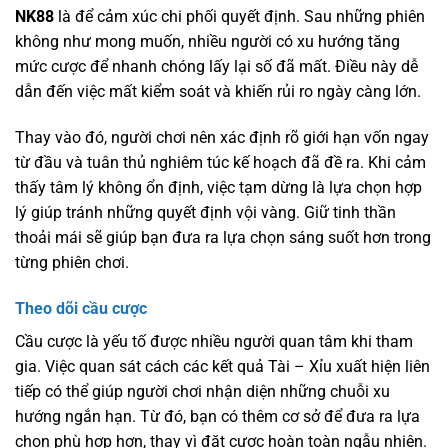
NK88
là để cảm xúc chi phối quyết định. Sau những phiên
không như mong muốn, nhiều người có xu hướng tăng
mức cược để nhanh chóng lấy lại số đã mất. Điều này dễ
dẫn đến việc mất kiểm soát và khiến rủi ro ngày càng lớn.
Thay vào đó, người chơi nên xác định rõ giới hạn vốn ngay
từ đầu và tuân thủ nghiêm túc kế hoạch đã đề ra. Khi cảm
thấy tâm lý không ổn định, việc tạm dừng là lựa chọn hợp
lý giúp tránh những quyết định vội vàng. Giữ tinh thần
thoải mái sẽ giúp bạn đưa ra lựa chọn sáng suốt hơn trong
từng phiên chơi.
Theo dõi cầu cược
Cầu cược là yếu tố được nhiều người quan tâm khi tham
gia. Việc quan sát cách các kết quả Tài – Xỉu xuất hiện liên
tiếp có thể giúp người chơi nhận diện những chuỗi xu
hướng ngắn hạn. Từ đó, bạn có thêm cơ sở để đưa ra lựa
chọn phù hợp hơn, thay vì đặt cược hoàn toàn ngẫu nhiên.