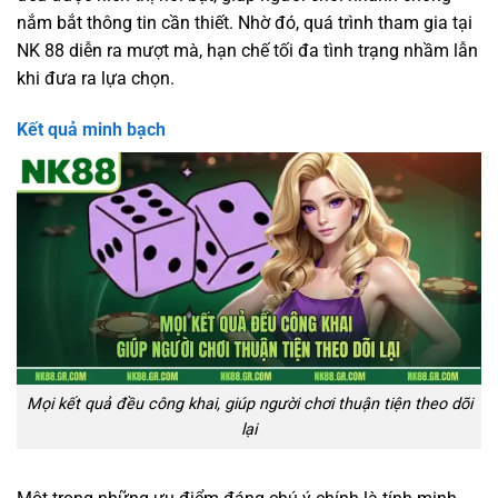
nắm bắt thông tin cần thiết. Nhờ đó, quá trình tham gia tại
NK 88 diễn ra mượt mà, hạn chế tối đa tình trạng nhầm lẫn
khi đưa ra lựa chọn.
Kết quả minh bạch
Mọi kết quả đều công khai, giúp người chơi thuận tiện theo dõi
lại