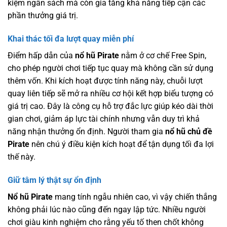
kiệm ngân sách mà còn gia tăng khả năng tiếp cận các
phần thưởng giá trị.
Khai thác tối đa lượt quay miễn phí
Điểm hấp dẫn của
nổ hũ Pirate
nằm ở cơ chế Free Spin,
cho phép người chơi tiếp tục quay mà không cần sử dụng
thêm vốn. Khi kích hoạt được tính năng này, chuỗi lượt
quay liên tiếp sẽ mở ra nhiều cơ hội kết hợp biểu tượng có
giá trị cao. Đây là công cụ hỗ trợ đắc lực giúp kéo dài thời
gian chơi, giảm áp lực tài chính nhưng vẫn duy trì khả
năng nhận thưởng ổn định. Người tham gia
nổ hũ chủ đề
Pirate
nên chú ý điều kiện kích hoạt để tận dụng tối đa lợi
thế này.
Giữ tâm lý thật sự ổn định
Nổ hũ Pirate
mang tính ngẫu nhiên cao, vì vậy chiến thắng
không phải lúc nào cũng đến ngay lập tức. Nhiều người
chơi giàu kinh nghiệm cho rằng yếu tố then chốt không