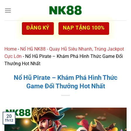
Bỏ
qua
nội
dung
ĐĂNG KÝ
NẠP TẶNG 100%
Home
-
Nổ Hũ NK88 - Quay Hũ Siêu Nhanh, Trúng Jackpot
Cực Lớn
-
Nổ Hũ Pirate – Khám Phá Hình Thức Game Đổi
Thưởng Hot Nhất
Nổ Hũ Pirate – Khám Phá Hình Thức
Game Đổi Thưởng Hot Nhất
20
Th12