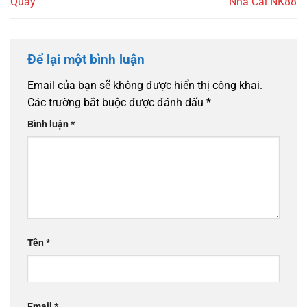
Quay
Nhà Cái NK88
Để lại một bình luận
Email của bạn sẽ không được hiển thị công khai.
Các trường bắt buộc được đánh dấu
*
Bình luận
*
Tên
*
Email
*