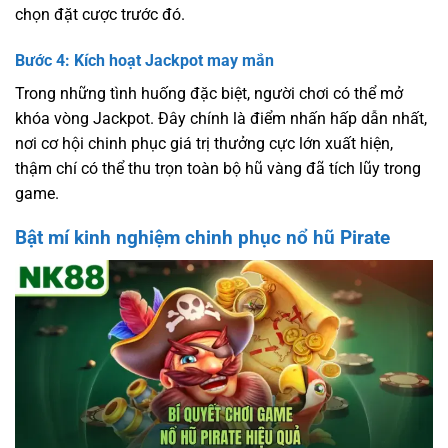
chọn đặt cược trước đó.
Bước 4: Kích hoạt Jackpot may mắn
Trong những tình huống đặc biệt, người chơi có thể mở
khóa vòng Jackpot. Đây chính là điểm nhấn hấp dẫn nhất,
nơi cơ hội chinh phục giá trị thưởng cực lớn xuất hiện,
thậm chí có thể thu trọn toàn bộ hũ vàng đã tích lũy trong
game.
Bật mí kinh nghiệm chinh phục nổ hũ Pirate