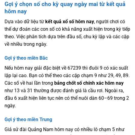
Gợi ý chọn số cho kỳ quay ngày mai từ kết quả
hôm nay
Dựa vào dữ liệu từ
kết quả xổ số hôm nay
, người chơi có
thể dự đoán các con số có khả năng xuất hiện trong kỳ tiếp
theo. Việc phân tích dựa trên đầu số, chu kỳ lặp và các cặp
về nhiều trong ngày.
Gợi ý theo miền Bắc
Nếu hôm nay giải đặc biệt về 67239 thì đuôi 9 có xác suất
lặp lại cao. Bạn có thể theo các cặp chạm 9 như 29, 49, 89.
Các số về hai lần trong
bảng chốt số chính xác hôm nay
như 13 và 31 thường được đánh giá là cầu rơi. Ngoài ra,
đầu 6 xuất hiện liên tục nên có thể nuôi dàn 60–69 trong 2
ngày.
Gợi ý theo miền Trung
Giả sử đài Quảng Nam hôm nay có nhiều lô chạm 5 như