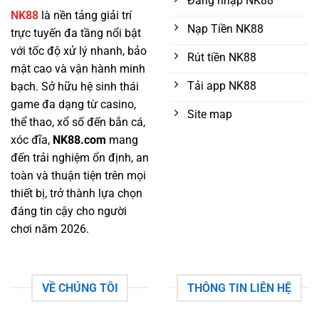
Đăng nhập NK88
NK88
là nền tảng giải trí
Nạp Tiền NK88
trực tuyến đa tầng nổi bật
với tốc độ xử lý nhanh, bảo
Rút tiền NK88
mật cao và vận hành minh
Tải app NK88
bạch. Sở hữu hệ sinh thái
game đa dạng từ casino,
Site map
thể thao, xổ số đến bắn cá,
xóc đĩa,
NK88.com
mang
đến trải nghiệm ổn định, an
toàn và thuận tiện trên mọi
thiết bị, trở thành lựa chọn
đáng tin cậy cho người
chơi năm 2026.
VỀ CHÚNG TÔI
THÔNG TIN LIÊN HỆ