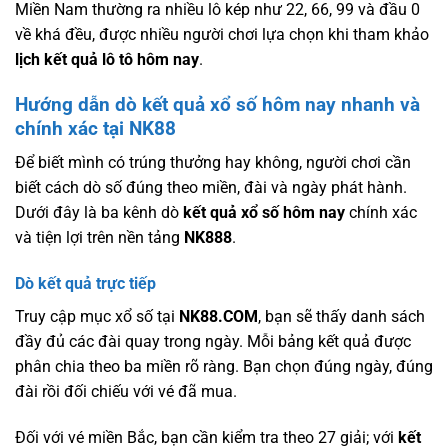
Miền Nam thường ra nhiều lô kép như 22, 66, 99 và đầu 0
về khá đều, được nhiều người chơi lựa chọn khi tham khảo
lịch kết quả lô tô hôm nay
.
Hướng dẫn dò kết quả xổ số hôm nay nhanh và
chính xác tại NK88
Để biết mình có trúng thưởng hay không, người chơi cần
biết cách dò số đúng theo miền, đài và ngày phát hành.
Dưới đây là ba kênh dò
kết quả xổ số hôm nay
chính xác
và tiện lợi trên nền tảng
NK888
.
Dò kết quả trực tiếp
Truy cập mục xổ số tại
NK88.COM
, bạn sẽ thấy danh sách
đầy đủ các đài quay trong ngày. Mỗi bảng kết quả được
phân chia theo ba miền rõ ràng. Bạn chọn đúng ngày, đúng
đài rồi đối chiếu với vé đã mua.
Đối với vé miền Bắc, bạn cần kiểm tra theo 27 giải; với
kết