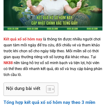
Kết quả xổ số hôm nay
là thông tin được nhiều người chơi
quan tâm mỗi ngày để tra cứu, đối chiếu vé và tham khảo
trước khi chọn số cho ngày tiếp theo. Mỗi miền sẽ có thời
gian quay thưởng riêng với số lượng đài khác nhau. Tại
NK88
nền tảng hỗ trợ xổ số minh bạch và tiện lợi, hội viên
có thể theo dõi nhanh kết quả, dò số và truy cập bảng phân
tích cầu lô.
Nội dung bài viết
Tổng hợp kết quả xổ số hôm nay theo 3 miền