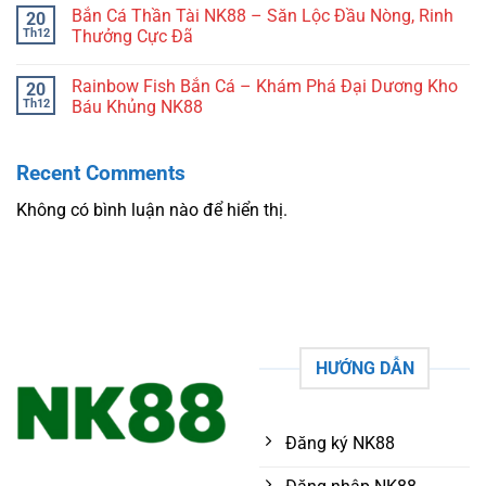
Bắn Cá Thần Tài NK88 – Săn Lộc Đầu Nòng, Rinh
20
Th12
Thưởng Cực Đã
Rainbow Fish Bắn Cá – Khám Phá Đại Dương Kho
20
Th12
Báu Khủng NK88
Recent Comments
Không có bình luận nào để hiển thị.
HƯỚNG DẪN
Đăng ký NK88