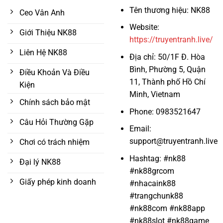
Tên thương hiệu: NK88
Ceo Vân Anh
Website:
Giới Thiệu NK88
https://truyentranh.live/
Liên Hệ NK88
Địa chỉ: 50/1F Đ. Hòa
Bình, Phường 5, Quận
Điều Khoản Và Điều
11, Thành phố Hồ Chí
Kiện
Minh, Vietnam
Chính sách bảo mật
Phone: 0983521647
Câu Hỏi Thường Gặp
Email:
support@truyentranh.live
Chơi có trách nhiệm
Hashtag: #nk88
Đại lý NK88
#nk88grcom
Giấy phép kinh doanh
#nhacaink88
#trangchunk88
#nk88com #nk88app
#nk88slot #nk88game