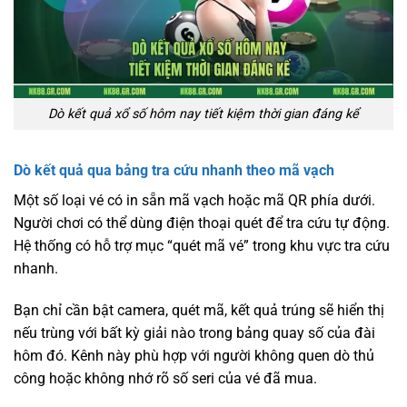
Dò kết quả xổ số hôm nay tiết kiệm thời gian đáng kể
Dò kết quả qua bảng tra cứu nhanh theo mã vạch
Một số loại vé có in sẵn mã vạch hoặc mã QR phía dưới.
Người chơi có thể dùng điện thoại quét để tra cứu tự động.
Hệ thống có hỗ trợ mục “quét mã vé” trong khu vực tra cứu
nhanh.
Bạn chỉ cần bật camera, quét mã, kết quả trúng sẽ hiển thị
nếu trùng với bất kỳ giải nào trong bảng quay số của đài
hôm đó. Kênh này phù hợp với người không quen dò thủ
công hoặc không nhớ rõ số seri của vé đã mua.