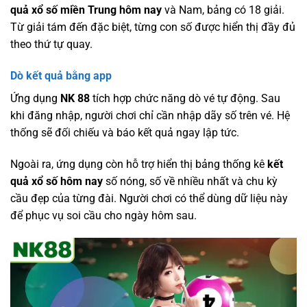
quả xổ số miền Trung hôm nay
và Nam, bảng có 18 giải.
Từ giải tám đến đặc biệt, từng con số được hiển thị đầy đủ
theo thứ tự quay.
Dò kết quả bằng app
Ứng dụng
NK 88
tích hợp chức năng dò vé tự động. Sau
khi đăng nhập, người chơi chỉ cần nhập dãy số trên vé. Hệ
thống sẽ đối chiếu và báo kết quả ngay lập tức.
Ngoài ra, ứng dụng còn hỗ trợ hiển thị bảng thống kê
kết
quả xổ số hôm nay
số nóng, số về nhiều nhất và chu kỳ
cầu đẹp của từng đài. Người chơi có thể dùng dữ liệu này
để phục vụ soi cầu cho ngày hôm sau.