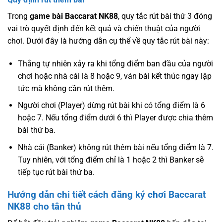
Trong
game bài Baccarat NK88
, quy tắc rút bài thứ 3 đóng
vai trò quyết định đến kết quả và chiến thuật của người
chơi. Dưới đây là hướng dẫn cụ thể về quy tắc rút bài này:
Thắng tự nhiên xảy ra khi tổng điểm ban đầu của người
chơi hoặc nhà cái là 8 hoặc 9, ván bài kết thúc ngay lập
tức mà không cần rút thêm.
Người chơi (Player) dừng rút bài khi có tổng điểm là 6
hoặc 7. Nếu tổng điểm dưới 6 thì Player được chia thêm
bài thứ ba.
Nhà cái (Banker) không rút thêm bài nếu tổng điểm là 7.
Tuy nhiên, với tổng điểm chỉ là 1 hoặc 2 thì Banker sẽ
tiếp tục rút bài thứ ba.
Hướng dẫn chi tiết cách đăng ký chơi Baccarat
NK88 cho tân thủ