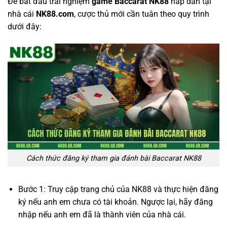
Để bắt đầu trải nghiệm
game Baccarat NK88
hấp dẫn tại
nhà cái
NK88.com
, cược thủ mới cần tuân theo quy trình
dưới đây:
Cách thức đăng ký tham gia đánh bài Baccarat NK88
Bước 1: Truy cập trang chủ của NK88 và thực hiện đăng
ký nếu anh em chưa có tài khoản. Ngược lại, hãy đăng
nhập nếu anh em đã là thành viên của nhà cái.