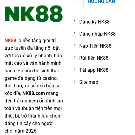
HƯỚNG DẪN
Đăng ký NK88
Đăng nhập NK88
NK88
là nền tảng giải trí
Nạp Tiền NK88
trực tuyến đa tầng nổi bật
với tốc độ xử lý nhanh, bảo
Rút tiền NK88
mật cao và vận hành minh
Tải app NK88
bạch. Sở hữu hệ sinh thái
game đa dạng từ casino,
Site map
thể thao, xổ số đến bắn cá,
xóc đĩa,
NK88.com
mang
đến trải nghiệm ổn định, an
toàn và thuận tiện trên mọi
thiết bị, trở thành lựa chọn
đáng tin cậy cho người
chơi năm 2026.