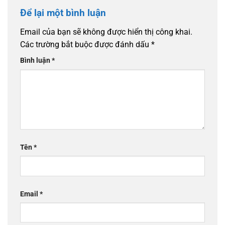
Để lại một bình luận
Email của bạn sẽ không được hiển thị công khai.
Các trường bắt buộc được đánh dấu
*
Bình luận
*
Tên
*
Email
*