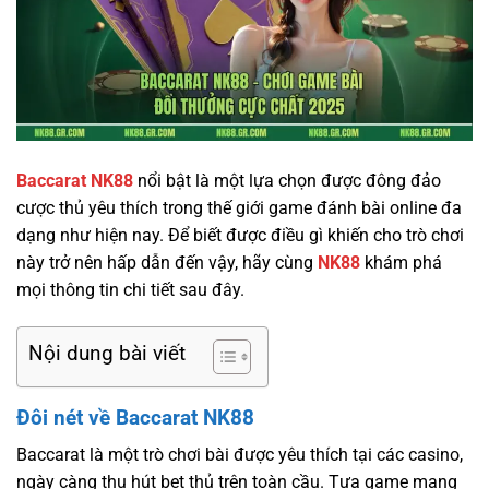
Baccarat NK88
nổi bật là một lựa chọn được đông đảo
cược thủ yêu thích trong thế giới game đánh bài online đa
dạng như hiện nay. Để biết được điều gì khiến cho trò chơi
này trở nên hấp dẫn đến vậy, hãy cùng
NK88
khám phá
mọi thông tin chi tiết sau đây.
Nội dung bài viết
Đôi nét về Baccarat NK88
Baccarat là một trò chơi bài được yêu thích tại các casino,
ngày càng thu hút bet thủ trên toàn cầu. Tựa game mang