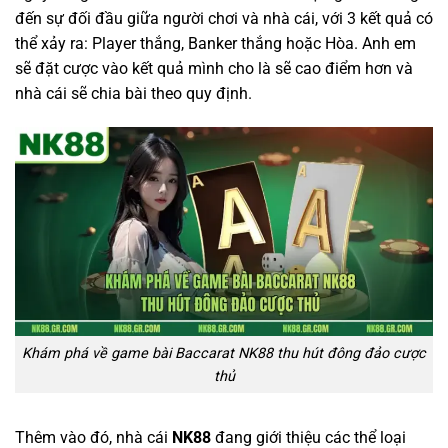
đến sự đối đầu giữa người chơi và nhà cái, với 3 kết quả có
thể xảy ra: Player thắng, Banker thắng hoặc Hòa. Anh em
sẽ đặt cược vào kết quả mình cho là sẽ cao điểm hơn và
nhà cái sẽ chia bài theo quy định.
Khám phá về game bài Baccarat NK88 thu hút đông đảo cược
thủ
Thêm vào đó, nhà cái
NK88
đang giới thiệu các thể loại